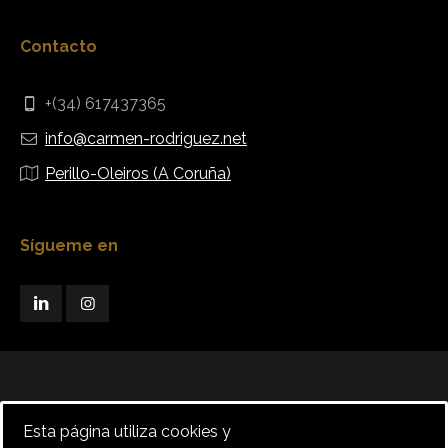
Contacto
+(34) 617437365
info@carmen-rodriguez.net
Perillo-Oleiros (A Coruña)
Sígueme en
Esta página utiliza cookies y
Copyright © Carmen Rodríguez